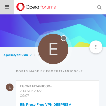
E
egorkatyan1000-7
Posts
POSTS MADE BY EGORKATYAN1000-7
EGORKATYAN1000-
E
7
13 SEP 2022,
09:07
RE: Proxy Free VPN DEEPRISM