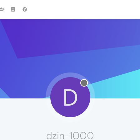
D
dzin-1000