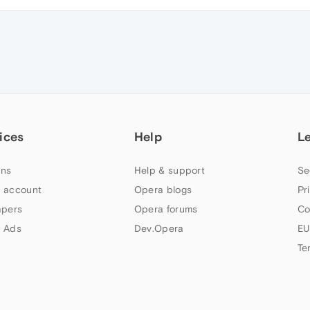
ices
Help
L
ns
Help & support
Se
 account
Opera blogs
Pr
apers
Opera forums
Co
 Ads
Dev.Opera
EU
Te