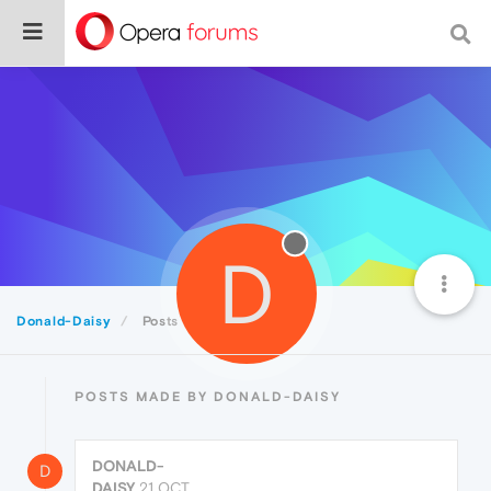
D
Donald-Daisy
Posts
POSTS MADE BY DONALD-DAISY
DONALD-
D
DAISY
21 OCT