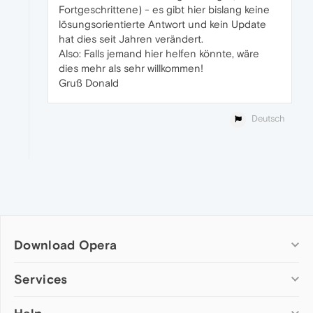
Fortgeschrittene) - es gibt hier bislang keine
lösungsorientierte Antwort und kein Update
hat dies seit Jahren verändert.
Also: Falls jemand hier helfen könnte, wäre
dies mehr als sehr willkommen!
Gruß Donald
Deutsch
Download Opera
Computer browsers
Services
Opera for Windows
Add-ons