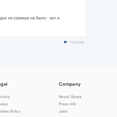
док на сервере не было - вот и
Русский
egal
Company
curity
About Opera
ivacy
Press info
okies Policy
Jobs