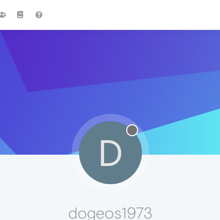
D
dogeos1973