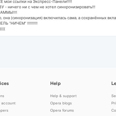
Е мои ссылки на Экспресс-Панели!!!!!
 ничего ни с чем не хотел синхронизировать!!!
АММЫ!!!!
, она (синхронизация) включилась сама, а сохранённых вкла
 "НИЧЕМ" !!!!!!!!!!
((((
ices
Help
L
ns
Help & support
Se
 account
Opera blogs
Pr
apers
Opera forums
Co