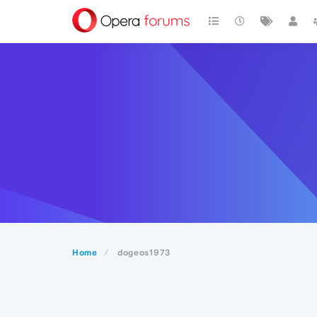
Home
dogeos1973