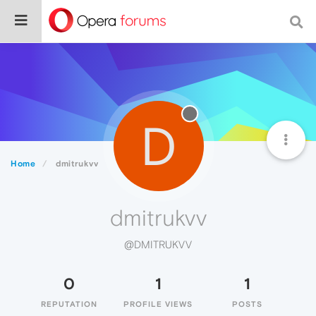
D
Home
dmitrukvv
dmitrukvv
@DMITRUKVV
0
1
1
REPUTATION
PROFILE VIEWS
POSTS