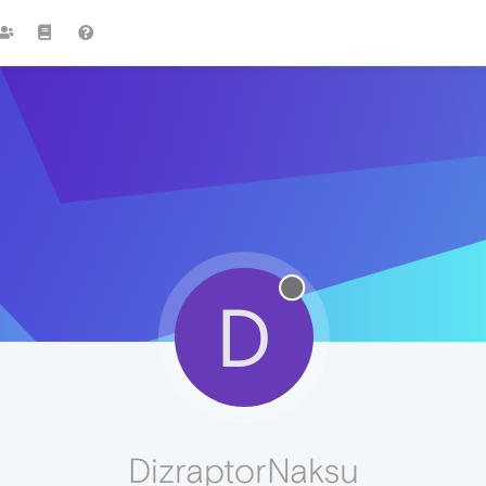
D
DizraptorNaksu