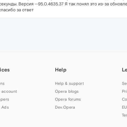
секунды. Версия —95.0.4635.37 Я так понял это из-за обнов
спасибо за ответ
ices
Help
L
ns
Help & support
Se
 account
Opera blogs
Pr
apers
Opera forums
Co
 Ads
Dev.Opera
EU
Te