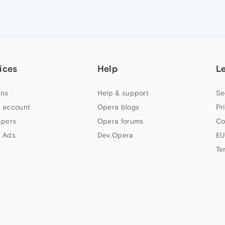
ices
Help
L
ns
Help & support
Se
 account
Opera blogs
Pr
apers
Opera forums
Co
 Ads
Dev.Opera
EU
Te