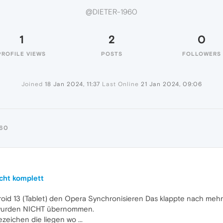
@DIETER-1960
1
2
0
PROFILE VIEWS
POSTS
FOLLOWERS
Joined
18 Jan 2024, 11:37
Last Online
21 Jan 2024, 09:06
960
cht komplett
oid 13 (Tablet) den Opera Synchronisieren Das klappte nach meh
 wurden NICHT übernommen.
zeichen die liegen wo ...