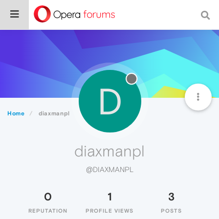
D
Home
diaxmanpl
diaxmanpl
@DIAXMANPL
0
1
3
REPUTATION
PROFILE VIEWS
POSTS