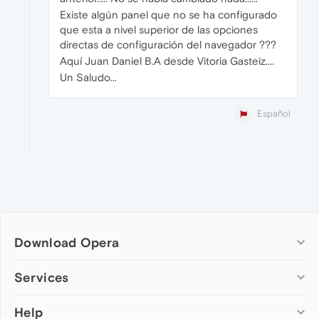
Existe algún panel que no se ha configurado
que esta a nivel superior de las opciones
directas de configuración del navegador ???
Aquí Juan Daniel B.A desde Vitoria Gasteiz....
Un Saludo...
Español
Download Opera
Computer browsers
Services
Opera for Windows
Help
Add-ons
Opera for Mac