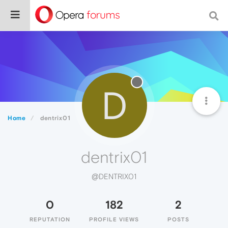
D
Home
dentrix01
dentrix01
@DENTRIX01
0
182
2
REPUTATION
PROFILE VIEWS
POSTS