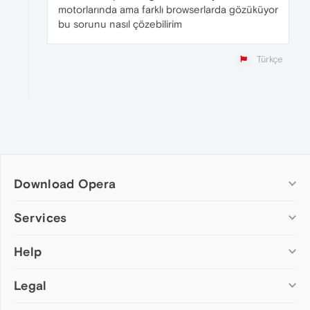
motorlarında ama farklı browserlarda gözüküyor
bu sorunu nasıl çözebilirim
Türkçe
Download Opera
Computer browsers
Services
Opera for Windows
Help
Add-ons
Opera for Mac
Opera account
Opera for Linux
Legal
Wallpapers
Help & support
Opera beta version
Opera Ads
Opera blogs
Opera USB