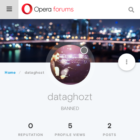
Home
dataghozt
dataghozt
BANNED
0
5
2
REPUTATION
PROFILE VIEWS
POSTS