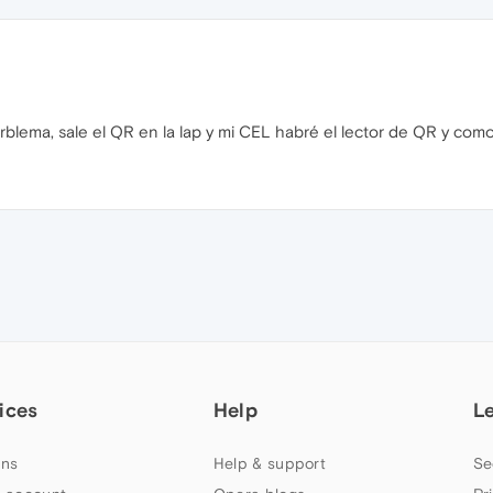
lema, sale el QR en la lap y mi CEL habré el lector de QR y como
ices
Help
L
ns
Help & support
Se