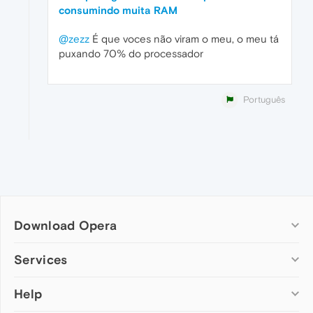
consumindo muita RAM
@zezz
É que voces não viram o meu, o meu tá
puxando 70% do processador
Português
Download Opera
Computer browsers
Services
Opera for Windows
Help
Add-ons
Opera for Mac
Opera account