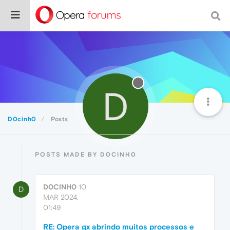
D
D0cinh0
Posts
POSTS MADE BY D0CINH0
D0CINH0
10
D
MAR 2024,
01:49
RE: Opera gx abrindo muitos processos e