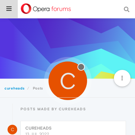
C
cureheads
Posts
POSTS MADE BY CUREHEADS
CUREHEADS
C
13 JUL 2022,