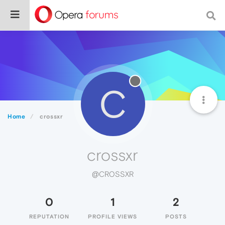
C
Home
crossxr
crossxr
@CROSSXR
0
1
2
REPUTATION
PROFILE VIEWS
POSTS