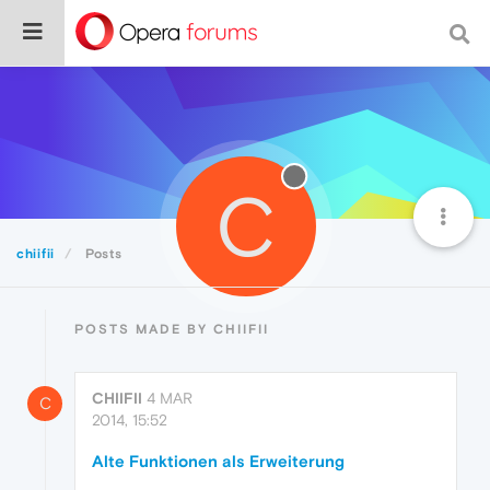
C
chiifii
Posts
POSTS MADE BY CHIIFII
CHIIFII
4 MAR
C
2014, 15:52
Alte Funktionen als Erweiterung