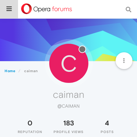
C
Home
caiman
caiman
@CAIMAN
0
183
4
REPUTATION
PROFILE VIEWS
POSTS