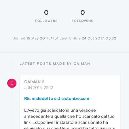
0
0
FOLLOWERS
FOLLOWING
Joined
15 May 2014, 11:51
Last Online
24 Oct 2017, 06:32
LATEST POSTS MADE BY CAIMAN
CAIMAN
6
C
JUN 2014, 22:12
RE: maledetto cr.tractonize.com
L'Avevo già scaricato in una versione
antecedente a quella che ho scaricato dal tuo
link ....dopo aver installato e scansionato ha
eliminato qualche file e poi mi ha fatto riavviare