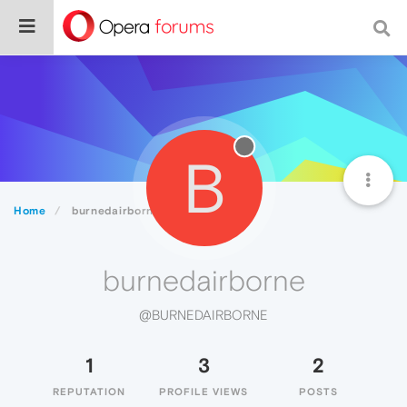
B
Home
burnedairborne
burnedairborne
@BURNEDAIRBORNE
1
3
2
REPUTATION
PROFILE VIEWS
POSTS