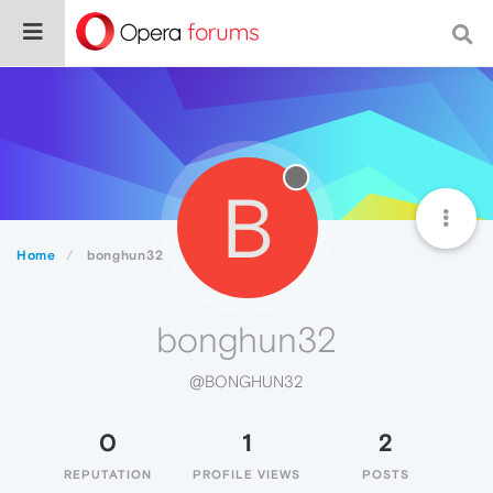
B
Home
bonghun32
bonghun32
@BONGHUN32
0
1
2
REPUTATION
PROFILE VIEWS
POSTS