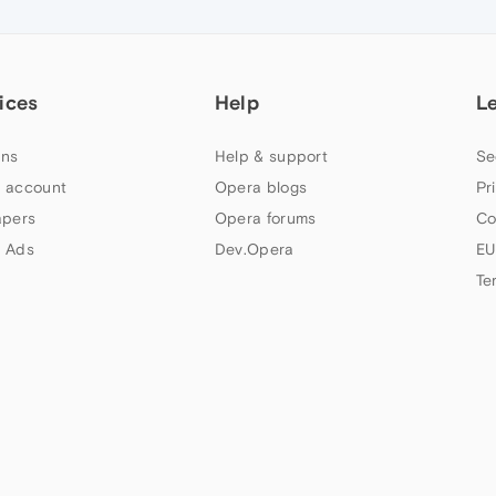
ices
Help
L
ns
Help & support
Se
 account
Opera blogs
Pr
apers
Opera forums
Co
 Ads
Dev.Opera
EU
Te