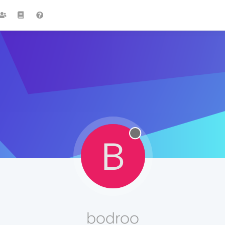
B
bodroo