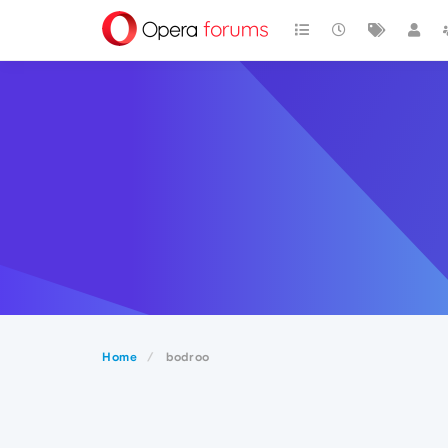
Home
bodroo