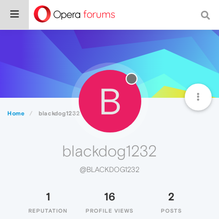
B
Home
blackdog1232
blackdog1232
@BLACKDOG1232
1
16
2
REPUTATION
PROFILE VIEWS
POSTS