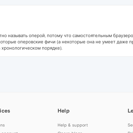
о называть оперой, потому что самостоятельным браузером 
оторые оперовские фичи (а некоторые она не умеет даже пр
 хронологическом порядке).
ices
Help
L
ns
Help & support
Se