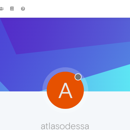
A
atlasodessa