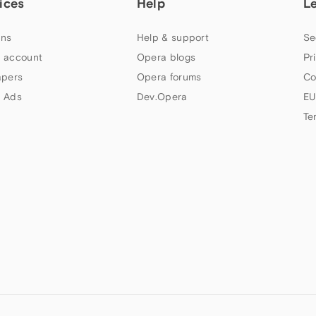
ices
Help
L
ns
Help & support
Se
 account
Opera blogs
Pr
apers
Opera forums
Co
 Ads
Dev.Opera
EU
Te