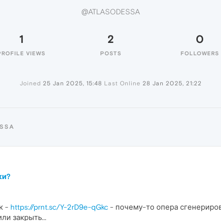
@ATLASODESSA
1
2
0
PROFILE VIEWS
POSTS
FOLLOWERS
Joined
25 Jan 2025, 15:48
Last Online
28 Jan 2025, 21:22
ESSA
ки?
к -
https://prnt.sc/Y-2rD9e-qGkc
- почему-то опера сгенериров
ли закрыть...