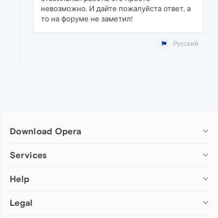
невозможно. И дайте пожалуйста ответ, а
то на форуме не заметил!
Русский
Download Opera
Computer browsers
Services
Opera for Windows
Help
Add-ons
Opera for Mac
Opera account
Opera for Linux
Legal
Wallpapers
Help & support
Opera beta version
Opera Ads
Opera blogs
Opera USB