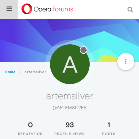
A
Home
artemsilver
artemsilver
@ARTEMSILVER
0
93
1
REPUTATION
PROFILE VIEWS
POSTS