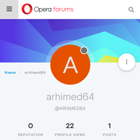
A
Home
arhimed64
arhimed64
@ARHIMED64
0
22
1
REPUTATION
PROFILE VIEWS
POSTS