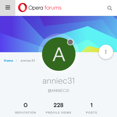
A
Home
anniec31
anniec31
@ANNIEC31
0
228
1
REPUTATION
PROFILE VIEWS
POSTS