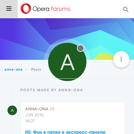
A
anna-ona
Posts
POSTS MADE BY ANNA-ONA
ANNA-ONA
25
A
JUN 2015,
18:07
RE: Фон в папке в экспресс-панели