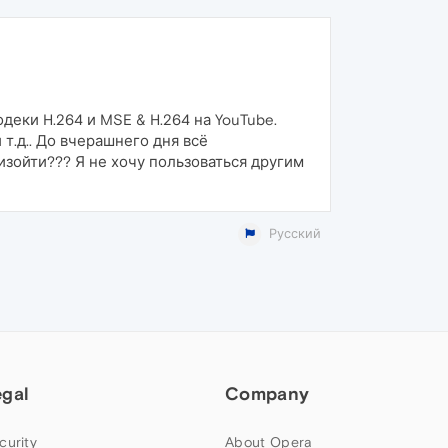
одеки H.264 и MSE & H.264 на YouTube.
 т.д.. До вчерашнего дня всё
зойти??? Я не хочу пользоваться другим
Русский
egal
Company
curity
About Opera