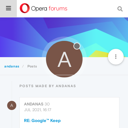
A
andanas
Posts
POSTS MADE BY ANDANAS
ANDANAS
30
A
JUL 2021, 16:17
RE: Google™ Keep