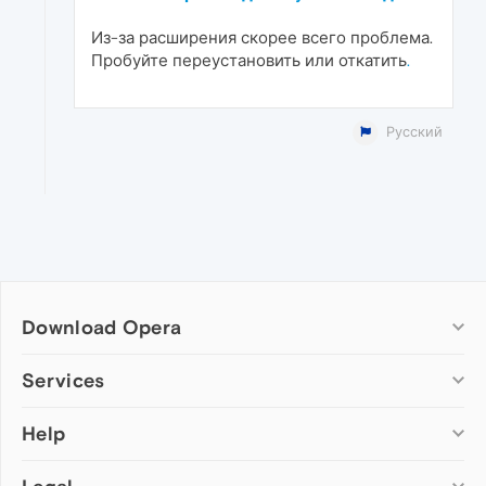
Из-за расширения скорее всего проблема.
Пробуйте переустановить или откатить
.
Русский
Download Opera
Computer browsers
Services
Opera for Windows
Help
Add-ons
Opera for Mac
Opera account
Opera for Linux
Wallpapers
Help & support