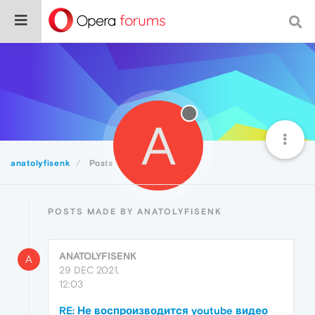
A
anatolyfisenk
Posts
POSTS MADE BY ANATOLYFISENK
ANATOLYFISENK
A
29 DEC 2021,
12:03
RE: Не воспроизводится youtube видео