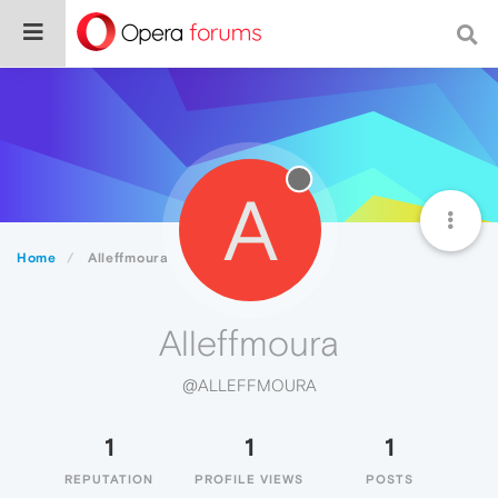
A
Home
Alleffmoura
Alleffmoura
@ALLEFFMOURA
1
1
1
REPUTATION
PROFILE VIEWS
POSTS