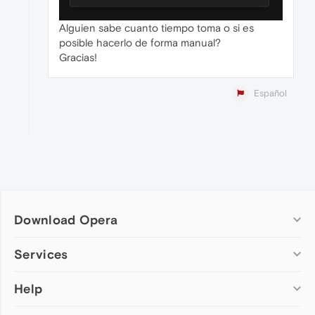
Alguien sabe cuanto tiempo toma o si es
posible hacerlo de forma manual?
Gracias!
Español
Download Opera
Computer browsers
Services
Opera for Windows
Help
Add-ons
Opera for Mac
Opera account
Opera for Linux