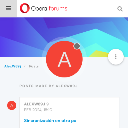
A
AlexW89j
Posts
POSTS MADE BY ALEXW89J
ALEXW89J
9
A
FEB 2024, 18:10
Sincronización en otro pc