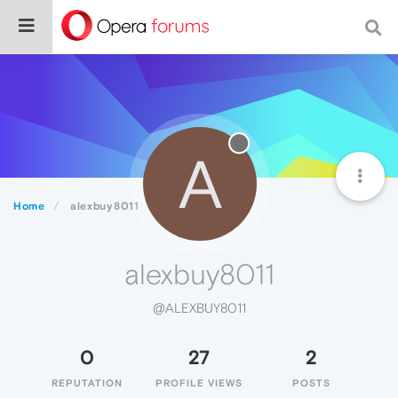
A
Home
alexbuy8011
alexbuy8011
@ALEXBUY8011
0
27
2
REPUTATION
PROFILE VIEWS
POSTS