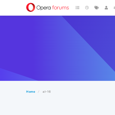
Home
al-16