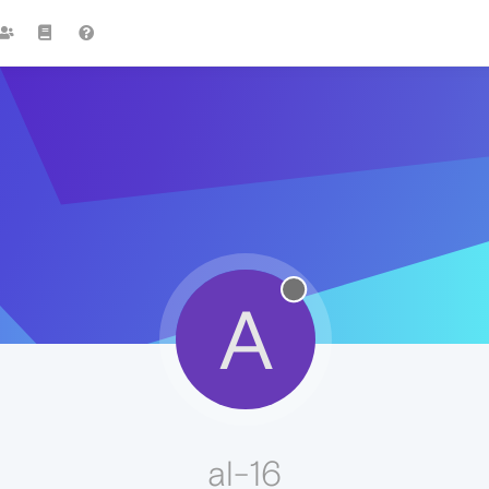
A
al-16