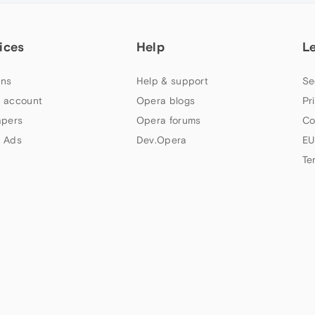
ices
Help
L
ns
Help & support
Se
 account
Opera blogs
Pr
apers
Opera forums
Co
 Ads
Dev.Opera
EU
Te