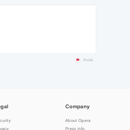
Polski
egal
Company
curity
About Opera
ivacy
Press info