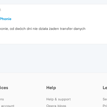
3
iPhonie
honie, od dwóch dni nie działa żaden transfer danych
ices
Help
L
ns
Help & support
Se
 account
Opera blogs
Pr