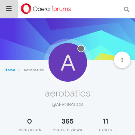
A
Home
aerobatics
aerobatics
@AEROBATICS
0
365
11
REPUTATION
PROFILE VIEWS
POSTS