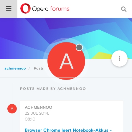
A
achmennoo
Posts
POSTS MADE BY ACHMENNOO
ACHMENNOO
A
22 JUL 2014,
08:10
Browser Chrome leert Notebook-Akkus -