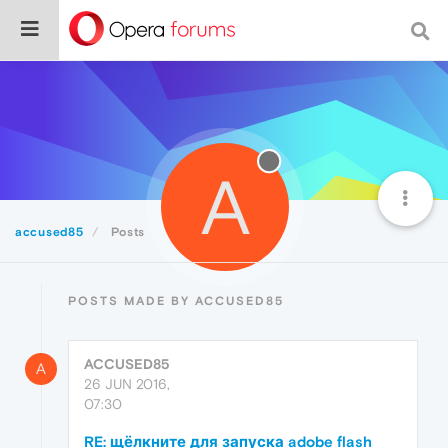
A
accused85
Posts
POSTS MADE BY ACCUSED85
ACCUSED85
A
26 JUN 2016,
07:30
RE: щёлкните для запуска adobe flash