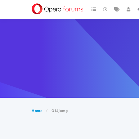
Home
014jemg