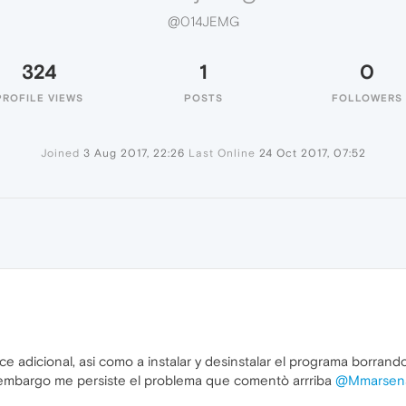
@014JEMG
324
1
0
PROFILE VIEWS
POSTS
FOLLOWERS
Joined
3 Aug 2017, 22:26
Last Online
24 Oct 2017, 07:52
ce adicional, asi como a instalar y desinstalar el programa borran
n embargo me persiste el problema que comentò arrriba
@Mmarsena