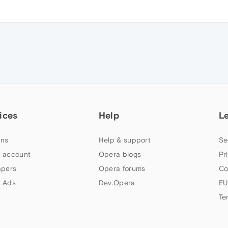
ices
Help
L
ns
Help & support
Se
 account
Opera blogs
Pr
apers
Opera forums
Co
 Ads
Dev.Opera
EU
Te