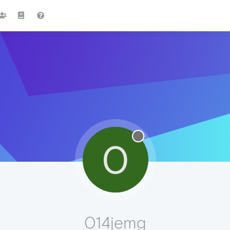
0
014jemg