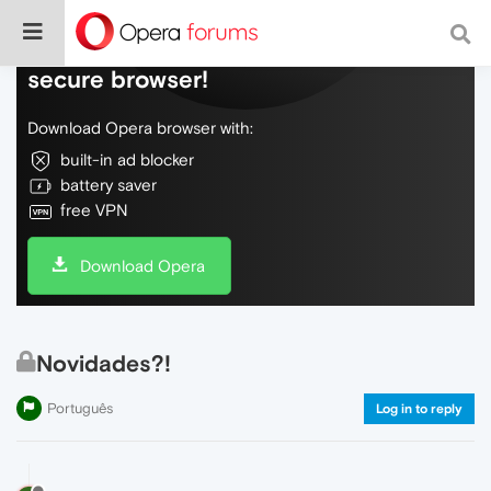
Do more on the web, with a fast and
secure browser!
Download Opera browser with:
built-in ad blocker
battery saver
free VPN
Download Opera
Novidades?!
Português
Log in to reply