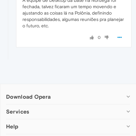
A equipe de Desktop da base na Noruega foi
fechada, talvez ficaram um tempo movendo e
ajustando as coisas lá na Polônia, definindo
responsabilidades, algumas reuniões pra planejar
o futuro, etc.
0
Download Opera
Computer browsers
Services
Opera for Windows
Help
Add-ons
Opera for Mac
Opera account
Opera for Linux