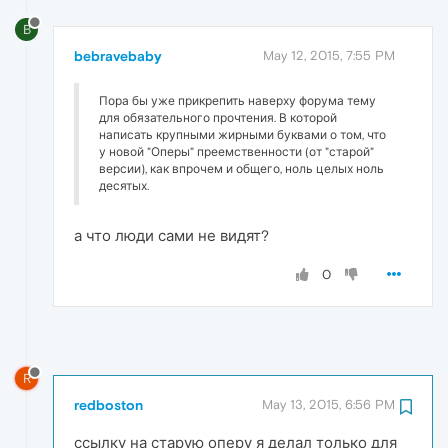
B
bebravebaby
May 12, 2015, 7:55 PM
Пора бы уже прикрепить наверху форума тему
для обязательного прочтения. В которой
написать крупными жирными буквами о том, что
у новой "Оперы" преемственности (от "старой"
версии), как впрочем и общего, ноль целых ноль
десятых.
а что люди сами не видят?
0
R
redboston
May 13, 2015, 6:56 PM
ссылку на старую оперу я делал только для