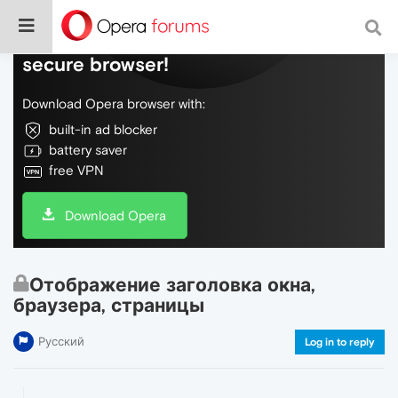
Do more on the web, with a fast and
secure browser!
Download Opera browser with:
built-in ad blocker
battery saver
free VPN
Download Opera
Отображение заголовка окна,
браузера, страницы
Русский
Log in to reply