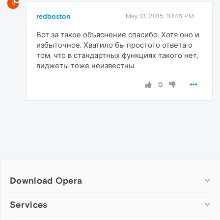
R
redboston
May 13, 2015, 10:46 PM
Вот за такое объяснение спасибо. Хотя оно и
избыточное. Хватило бы простого ответа о
том, что в стандартных функциях такого нет,
виджеты тоже неизвестны.
0
Download Opera
Computer browsers
Services
Opera for Windows