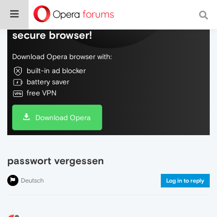
Do more on the web, with a fast and
secure browser!
Download Opera browser with:
built-in ad blocker
battery saver
free VPN
Download Opera
passwort vergessen
Deutsch
Log in to reply