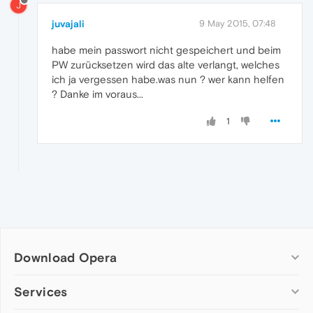
J
juvajali
9 May 2015, 07:48
habe mein passwort nicht gespeichert und beim
PW zurücksetzen wird das alte verlangt, welches
ich ja vergessen habe.was nun ? wer kann helfen
? Danke im voraus...
1
Download Opera
Computer browsers
Services
Opera for Windows