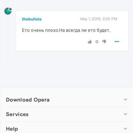
T
thebullets
May 1, 2015, 3:28 PM
Ето очень плохо.На всегда ли ето будет.
0
Download Opera
Computer browsers
Services
Opera for Windows
Help
Add-ons
Opera for Mac