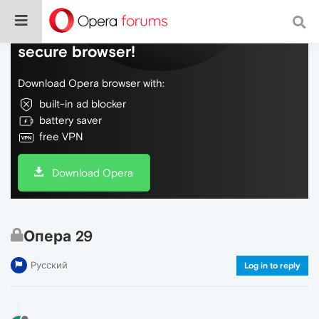
Do more on the web, with a fast and
secure browser!
Download Opera browser with:
built-in ad blocker
battery saver
free VPN
Download Opera
Опера 29
Русский
Log in to reply