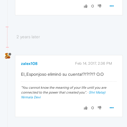
0
2 years later
zalex108
Feb 14, 2017, 2:36 PM
El_Esponjoso eliminó su cuenta!?!?!?!? O.O
"
You cannot know the meaning of your life until you are
connected to the power that created you
". ·
Shri Mataji
Nirmala Devi
0