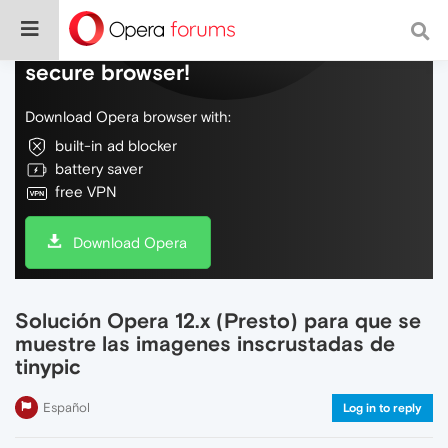
Do more on the web, with a fast and
secure browser!
Download Opera browser with:
built-in ad blocker
battery saver
free VPN
Download Opera
Solución Opera 12.x (Presto) para que se
muestre las imagenes inscrustadas de
tinypic
Español
Log in to reply