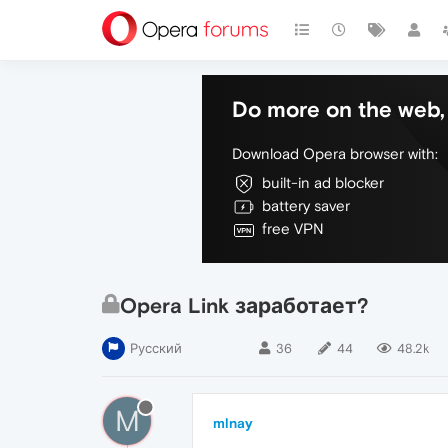
Do more on the web, 
Download Opera browser with:
built-in ad blocker
battery saver
free VPN
Opera Link заработает?
Русский
36
44
48.2k
M
mlnay