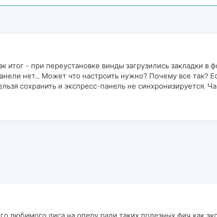
Как итог - при переустановке винды загрузились закладки в
панели нет... Может что настроить нужно? Почему все так? 
ельзя сохранить и экспресс-панель не синхронизируется. Ча
его любимого лиса на оперу ради таких полезных фич как эк