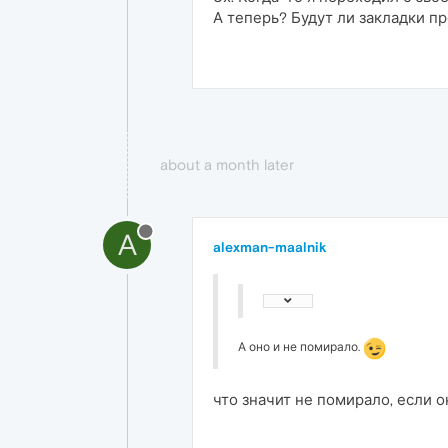
А теперь? Будут ли закладки п
about a month later
A
alexman-maalnik
А оно и не помирало.
что значит не помирало, если 