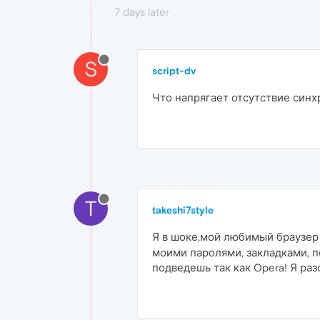
7 days later
S
script-dv
Что напрягает отсутствие синх
T
takeshi7style
Я в шоке,мой любимый браузер 
моими паролями, закладками, п
подведешь так как Opera! Я раз