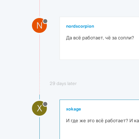
N
nordscorpion
Да всё работает, чё за сопли?
29 days later
X
xokage
И где же это всё работает? И к