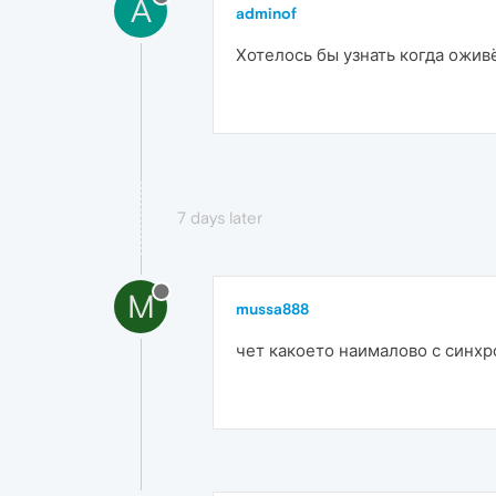
A
adminof
Хотелось бы узнать когда оживёт
7 days later
M
mussa888
чет какоето наималово с синх