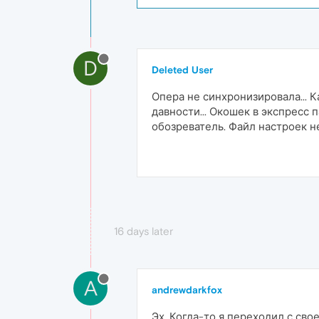
D
Deleted User
Опера не синхронизировала... 
давности... Окошек в экспресс 
обозреватель. Файл настроек н
16 days later
A
andrewdarkfox
Эх. Когда-то я переходил с сво