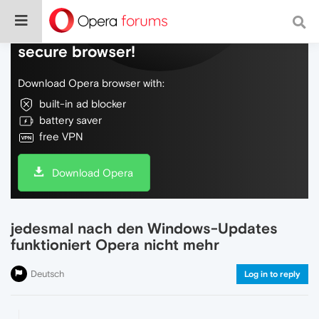
Do more on the web, with a fast and
secure browser!
Download Opera browser with:
built-in ad blocker
battery saver
free VPN
Download Opera
jedesmal nach den Windows-Updates
funktioniert Opera nicht mehr
Deutsch
Log in to reply