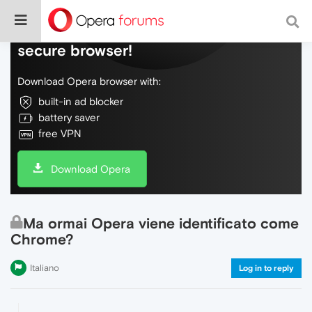
Do more on the web, with a fast and
secure browser!
Download Opera browser with:
built-in ad blocker
battery saver
free VPN
Download Opera
Ma ormai Opera viene identificato come
Chrome?
Italiano
Log in to reply