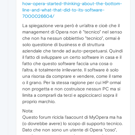
how-opera-started-thinking-about-the-bottom-
line-and-what-that-did-to-its-software-
7000026604/
La spiegazione vera però è un'altra e cioè che il
management di Opera non è "tecnico" nel senso
che non ha nessun obbiettivo "tecnico", ormai è
solo questione di business e di struttura
aziendale che tende ad auto-perpetuarsi. Quindi
il fatto di sviluppare un certo software in casa e il
fatto che questo software faccia una cosa o
l'altra, è totalmente irrilevante. Il software è solo
una risorsa da comprare e vendere, come il rame
o il grano. Per la stessa ragione per cui HP ormai
non progetta e non costruisce nessun PC ma si
limita a comprarli da terzi e appiccicarci sopra il
proprio marchio.
Nota:
Questo forum ricicla l'aacount di MyOpera ma ha
(o dovrebbe avere) lo scopo di supporto tecnico.
Dato che non sono un utente di Opera "coso",