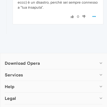
eccc) è un disastro, perchè sei sempre connesso
a "tua insaputa".
0
Download Opera
Computer browsers
Services
Opera for Windows
Help
Add-ons
Opera for Mac
Opera account
Opera for Linux
Legal
Wallpapers
Help & support
Opera beta version
Opera Ads
Opera blogs
Opera USB