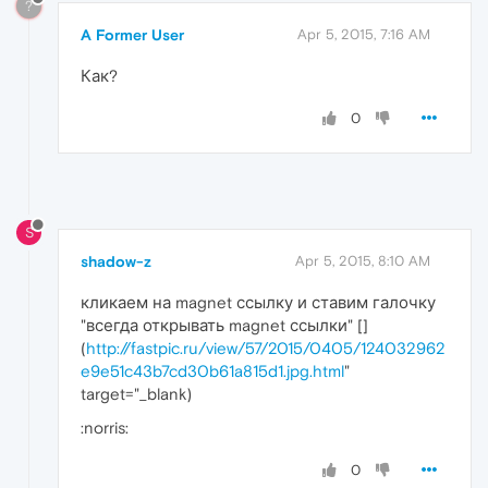
?
A Former User
Apr 5, 2015, 7:16 AM
Как?
0
S
shadow-z
Apr 5, 2015, 8:10 AM
кликаем на magnet ссылку и ставим галочку
"всегда открывать magnet ссылки" [
]
(
http://fastpic.ru/view/57/2015/0405/124032962
e9e51c43b7cd30b61a815d1.jpg.html
"
target="_blank)
:norris:
0