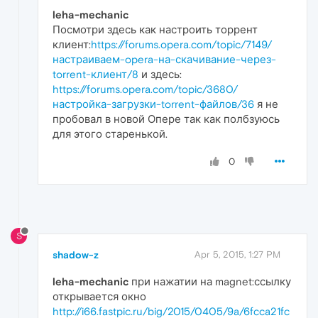
leha-mechanic
Посмотри здесь как настроить торрент
клиент:
https://forums.opera.com/topic/7149/
настраиваем-opera-на-скачивание-через-
torrent-клиент/8
и здесь:
https://forums.opera.com/topic/3680/
настройка-загрузки-torrent-файлов/36
я не
пробовал в новой Опере так как полбзуюсь
для этого старенькой.
0
S
shadow-z
Apr 5, 2015, 1:27 PM
leha-mechanic
при нажатии на magnet:ссылку
открывается окно
http://i66.fastpic.ru/big/2015/0405/9a/6fcca21fc