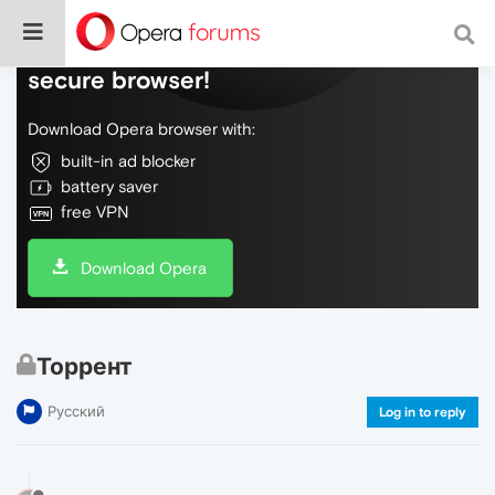
Do more on the web, with a fast and
secure browser!
Download Opera browser with:
built-in ad blocker
battery saver
free VPN
Download Opera
Торрент
Русский
Log in to reply