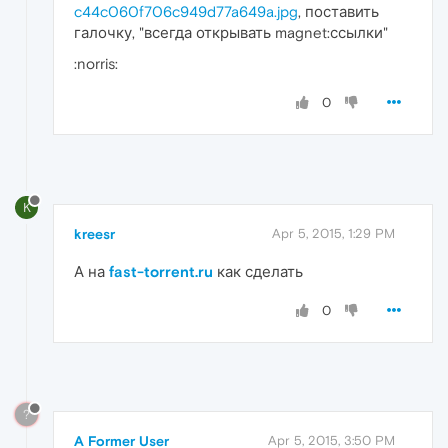
c44c060f706c949d77a649a.jpg
, поставить
галочку, "всегда открывать magnet:ссылки"
:norris:
0
K
kreesr
Apr 5, 2015, 1:29 PM
А на
fast-torrent.ru
как сделать
0
?
A Former User
Apr 5, 2015, 3:50 PM