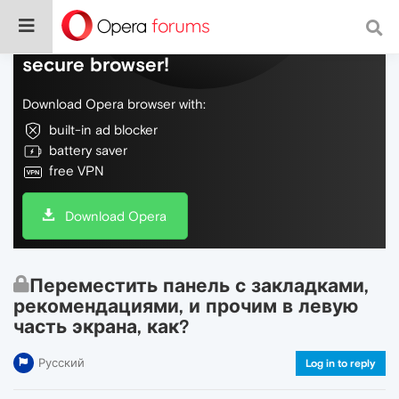
Do more on the web, with a fast and
secure browser!
Download Opera browser with:
built-in ad blocker
battery saver
free VPN
Download Opera
Переместить панель с закладками,
рекомендациями, и прочим в левую
часть экрана, как?
Русский
Log in to reply