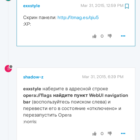
exxstyle
Mar 31, 2015, 12:59 PM
Скрин панели:
http://itmag.es/qiu5
:XP:
0
S
shadow-z
Mar 31, 2015, 6:39 PM
exxstyle
наберите в адресной строке
opera://flags найдите пункт WebUI navigation
bar
(воспользуйтесь поиском слева) и
перевести его в состояние «отключено» и
перезапустить Opera
:norris:
0