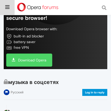
Do more on the web, with a fast and
secure browser!
Download Opera browser with:
built-in ad blocker
battery saver
free VPN
Download Opera
музыка в соцсетях
Русский
Log in to reply