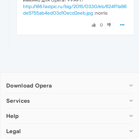
http://i66.fastpic.ru/big/2015/0330/eb/624ff1a96
de5755ab4ed03d10ecd2eeb.jpg
:norris:
0
Download Opera
Computer browsers
Services
Opera for Windows
Help
Add-ons
Opera for Mac
Opera account
Opera for Linux
Legal
Wallpapers
Help & support
Opera beta version
Opera Ads
Opera blogs