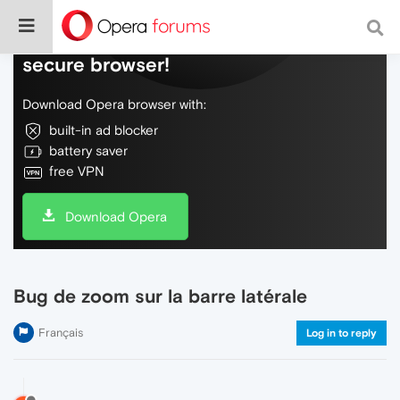
Do more on the web, with a fast and
secure browser!
Download Opera browser with:
built-in ad blocker
battery saver
free VPN
Download Opera
Bug de zoom sur la barre latérale
Français
Log in to reply